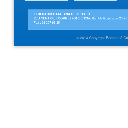
FEDERACIÓ CATALANA DE TRIATLÓ
SEU CENTRAL I CORRESPONDÈNCIA: Rambla Guipúscoa 23-25 2on-
Fax : 93 307 93 35
© 2014 Copyright Federació Cat