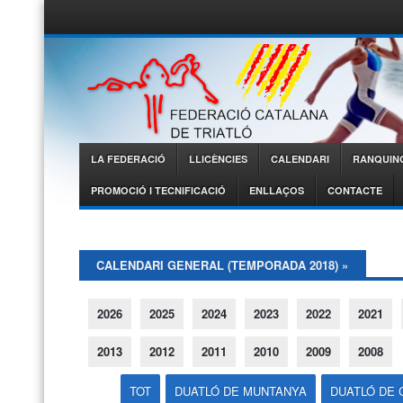
Federació
Catalana de
Triatló
LA FEDERACIÓ
LLICÈNCIES
CALENDARI
RANQUIN
Menu
PROMOCIÓ I TECNIFICACIÓ
ENLLAÇOS
CONTACTE
CALENDARI GENERAL (TEMPORADA 2018)
»
2026
2025
2024
2023
2022
2021
2013
2012
2011
2010
2009
2008
TOT
DUATLÓ DE MUNTANYA
DUATLÓ DE